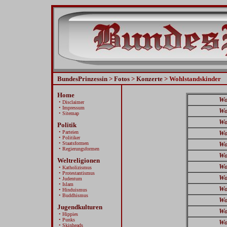
BundesPrinzessin
>
Fotos
>
Konzerte
> Wohlstandskinder
Home
Wo
• Disclaimer
• Impressum
Wo
• Sitemap
Wo
Politik
• Parteien
Wo
• Politiker
• Staatsformen
Wo
• Regierungsformen
Wo
Weltreligionen
Wo
• Katholizismus
• Protestantismus
Wo
• Judentum
• Islam
Wo
• Hinduismus
• Buddhismus
Wo
Jugendkulturen
Wo
• Hippies
• Punks
Wo
• Skinheads