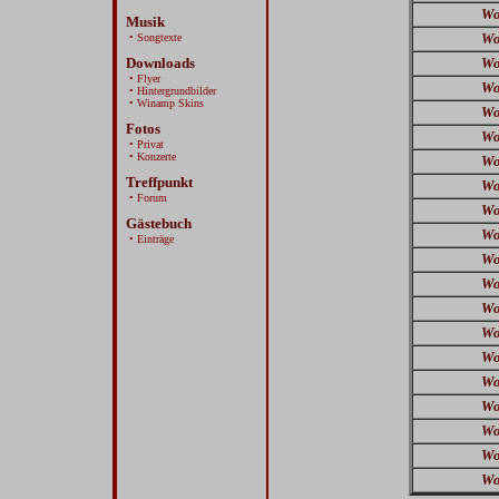
Wo
Musik
Wo
• Songtexte
Downloads
Wo
• Flyer
Wo
• Hintergrundbilder
• Winamp Skins
Wo
Fotos
Wo
• Privat
• Konzerte
Wo
Treffpunkt
Wo
• Forum
Wo
Gästebuch
Wo
• Einträge
Wo
Wo
Wo
Wo
Wo
Wo
Wo
Wo
Wo
Wo